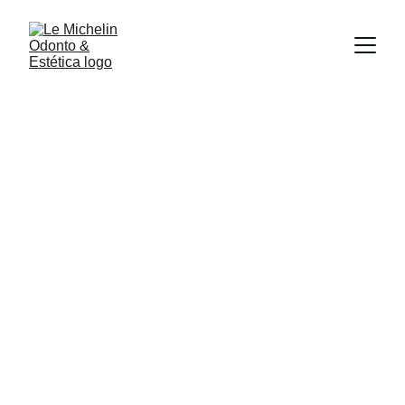
Estética e Saúde 
Odontológica – 
Sorrisos com 
Propósito
Um sorriso bonito começa com saúde 
e confiança.